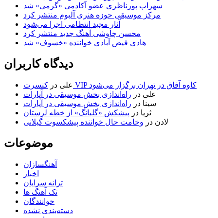
سهراب پورناظری عضو آکادمی «گرمی» شد
مرکز موسیقی حوزه هنری آلبوم منتشر کرد
آثار مجید انتظامی اجرا می‌شود
محسن چاوشی آهنگ جدید منتشر کرد
هادی فیض آبادی خواننده «خسوف» شد
دیدگاه کاربران
کنسرت VIP کاوه آفاق در تهران برگزار می‌شود
علی
در
علی
در
راه‌اندازی بخش موسیقی در آپارات
سینا
در
راه‌اندازی بخش موسیقی در آپارات
ثریا
در
پیشکش «گلبانگ» از خطه لرستان
لادن
در
وخامت حال خواننده پیشکسوت گیلانی
موضوعات
آهنگسازان
اخبار
ترانه سرایان
تک آهنگ ها
خوانندگان
دسته‌بندی نشده