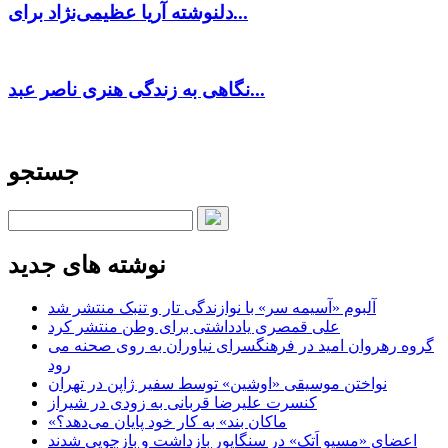
دلنوشته آریا عظیمی‌نژاد برای...
نگاهی به زندگی هنری ناصر عبد...
جستجو
نوشته های جدید
آلبوم «آسیمه سر» با نوازندگی تار و تنبک منتشر شد
علی قمصری یادداشتی برای وطن منتشر کرد
گروه رهروان امید در فرهنگسرای نیاوران به روی صحنه می
رود
نواختن موسیقی «اوشین» توسط سفیر ژاپن در تهران
کنسرت علیرضا قربانی به زودی در شیراز
«ماکان بند» به کار خود پایان می‌دهد؟
اعضای «مسیو اَتک» در سنگاپور بازداشت و بازجویی شدند