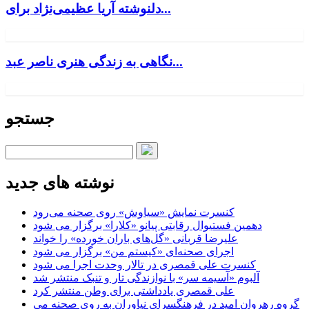
دلنوشته آریا عظیمی‌نژاد برای...
نگاهی به زندگی هنری ناصر عبد...
جستجو
نوشته های جدید
کنسرت‌ نمایش «سیاوش» روی صحنه می‌رود
دهمین فستیوال رقابتی پیانو «کلارا» برگزار می شود
علیرضا قربانی «گل‌های باران خورده» را خواند
اجرای صحنه‌ای «کیستم من» برگزار می شود
کنسرت علی قمصری در تالار وحدت اجرا می شود
آلبوم «آسیمه سر» با نوازندگی تار و تنبک منتشر شد
علی قمصری یادداشتی برای وطن منتشر کرد
گروه رهروان امید در فرهنگسرای نیاوران به روی صحنه می