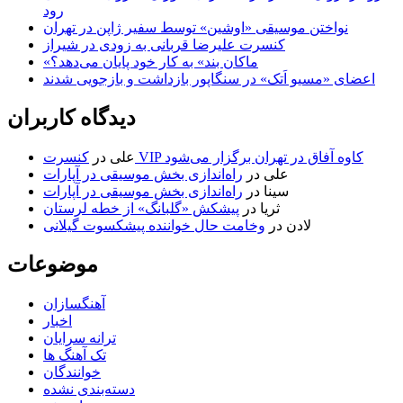
رود
نواختن موسیقی «اوشین» توسط سفیر ژاپن در تهران
کنسرت علیرضا قربانی به زودی در شیراز
«ماکان بند» به کار خود پایان می‌دهد؟
اعضای «مسیو اَتک» در سنگاپور بازداشت و بازجویی شدند
دیدگاه کاربران
کنسرت VIP کاوه آفاق در تهران برگزار می‌شود
علی
در
علی
در
راه‌اندازی بخش موسیقی در آپارات
سینا
در
راه‌اندازی بخش موسیقی در آپارات
ثریا
در
پیشکش «گلبانگ» از خطه لرستان
لادن
در
وخامت حال خواننده پیشکسوت گیلانی
موضوعات
آهنگسازان
اخبار
ترانه سرایان
تک آهنگ ها
خوانندگان
دسته‌بندی نشده