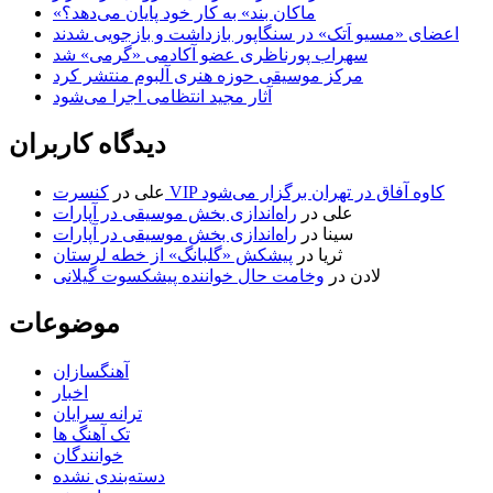
«ماکان بند» به کار خود پایان می‌دهد؟
اعضای «مسیو اَتک» در سنگاپور بازداشت و بازجویی شدند
سهراب پورناظری عضو آکادمی «گرمی» شد
مرکز موسیقی حوزه هنری آلبوم منتشر کرد
آثار مجید انتظامی اجرا می‌شود
دیدگاه کاربران
کنسرت VIP کاوه آفاق در تهران برگزار می‌شود
علی
در
علی
در
راه‌اندازی بخش موسیقی در آپارات
سینا
در
راه‌اندازی بخش موسیقی در آپارات
ثریا
در
پیشکش «گلبانگ» از خطه لرستان
لادن
در
وخامت حال خواننده پیشکسوت گیلانی
موضوعات
آهنگسازان
اخبار
ترانه سرایان
تک آهنگ ها
خوانندگان
دسته‌بندی نشده