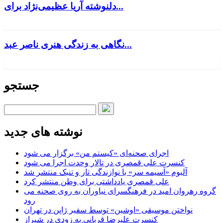
دلنوشته آریا عظیمی‌نژاد برای...
نگاهی به زندگی هنری ناصر عبد...
جستجو
نوشته های جدید
اجرای صحنه‌ای «کیستم من» برگزار می شود
کنسرت علی قمصری در تالار وحدت اجرا می شود
آلبوم «آسیمه سر» با نوازندگی تار و تنبک منتشر شد
علی قمصری یادداشتی برای وطن منتشر کرد
گروه رهروان امید در فرهنگسرای نیاوران به روی صحنه می
رود
نواختن موسیقی «اوشین» توسط سفیر ژاپن در تهران
کنسرت علیرضا قربانی به زودی در شیراز