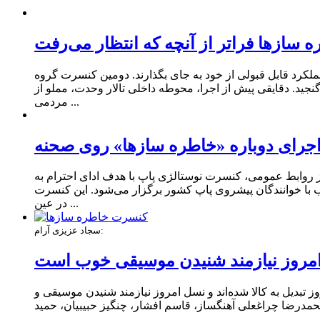
 سازها فراتر از آنچه که انتظار می‌رفت
ی زنده خود را تجربه کردند و توانستند عملکرد قابل‌ قبولی از خود به جای بگذارند. دومین کنسرت گروه
نجید. دقایقی پیش از اجرا، محوطه داخلی تالار وحدت، مملو از
مردمی ...
جرای دوباره «خاطره‌ سازها» روی صحنه
ر وحدت به روی صحنه می‌روند. به نقل از روابط عمومی، کنسرت نوستالژی پاپ با هدف ادای احترام به
ب با خوانندگان پیشروی پاپ کشور برگزار می‌شود. این کنسرت
در عین ...
سجاد عزیزی آرام:
مروز نیازمند شنیدن موسیقی خوب است
 تبدیل به کالا شده‌اند و نسل امروز نیازمند شنیدن موسیقی و
ماه با حضور سجاد عزیزی آرام تهیه‌کننده، محمدرضا چراغعلی آهنگساز، قاسم افشار، چنگیز حبیبیان، حمید
...