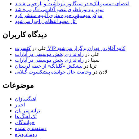
اعضای «مسیو اَتک» در سنگاپور بازداشت و بازجویی شدند
سهراب پورناظری عضو آکادمی «گرمی» شد
مرکز موسیقی حوزه هنری آلبوم منتشر کرد
آثار مجید انتظامی اجرا می‌شود
دیدگاه کاربران
کنسرت VIP کاوه آفاق در تهران برگزار می‌شود
علی
در
علی
در
راه‌اندازی بخش موسیقی در آپارات
سینا
در
راه‌اندازی بخش موسیقی در آپارات
ثریا
در
پیشکش «گلبانگ» از خطه لرستان
لادن
در
وخامت حال خواننده پیشکسوت گیلانی
موضوعات
آهنگسازان
اخبار
ترانه سرایان
تک آهنگ ها
خوانندگان
دسته‌بندی نشده
رویداد ویژه