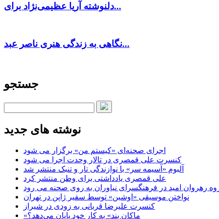
دلنوشته آریا عظیمی‌نژاد برای...
نگاهی به زندگی هنری ناصر عبد...
جستجو
نوشته های جدید
اجرای صحنه‌ای «کیستم من» برگزار می شود
کنسرت علی قمصری در تالار وحدت اجرا می شود
آلبوم «آسیمه سر» با نوازندگی تار و تنبک منتشر شد
علی قمصری یادداشتی برای وطن منتشر کرد
وه رهروان امید در فرهنگسرای نیاوران به روی صحنه می رود
نواختن موسیقی «اوشین» توسط سفیر ژاپن در تهران
کنسرت علیرضا قربانی به زودی در شیراز
«ماکان بند» به کار خود پایان می‌دهد؟