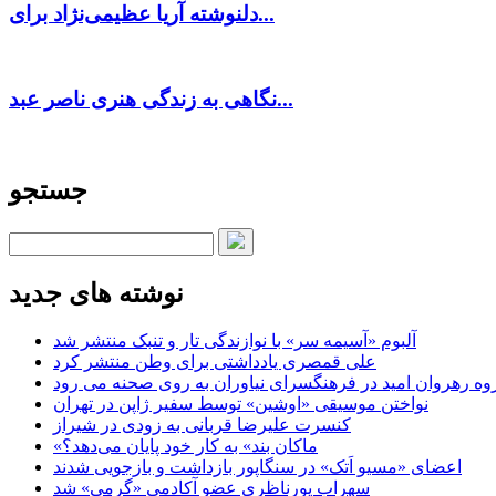
دلنوشته آریا عظیمی‌نژاد برای...
نگاهی به زندگی هنری ناصر عبد...
جستجو
نوشته های جدید
آلبوم «آسیمه سر» با نوازندگی تار و تنبک منتشر شد
علی قمصری یادداشتی برای وطن منتشر کرد
وه رهروان امید در فرهنگسرای نیاوران به روی صحنه می رود
نواختن موسیقی «اوشین» توسط سفیر ژاپن در تهران
کنسرت علیرضا قربانی به زودی در شیراز
«ماکان بند» به کار خود پایان می‌دهد؟
اعضای «مسیو اَتک» در سنگاپور بازداشت و بازجویی شدند
سهراب پورناظری عضو آکادمی «گرمی» شد