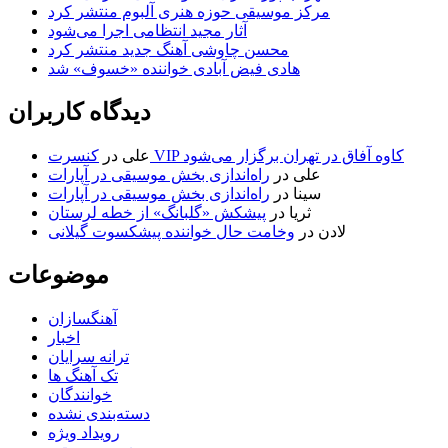
مرکز موسیقی حوزه هنری آلبوم منتشر کرد
آثار مجید انتظامی اجرا می‌شود
محسن چاوشی آهنگ جدید منتشر کرد
هادی فیض آبادی خواننده «خسوف» شد
دیدگاه کاربران
کنسرت VIP کاوه آفاق در تهران برگزار می‌شود
علی
در
علی
در
راه‌اندازی بخش موسیقی در آپارات
سینا
در
راه‌اندازی بخش موسیقی در آپارات
ثریا
در
پیشکش «گلبانگ» از خطه لرستان
لادن
در
وخامت حال خواننده پیشکسوت گیلانی
موضوعات
آهنگسازان
اخبار
ترانه سرایان
تک آهنگ ها
خوانندگان
دسته‌بندی نشده
رویداد ویژه