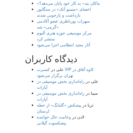
«ماکان بند» به کار خود پایان می‌دهد؟
اعضای «مسیو اَتک» در سنگاپور
بازداشت و بازجویی شدند
سهراب پورناظری عضو آکادمی
«گرمی» شد
مرکز موسیقی حوزه هنری آلبوم
منتشر کرد
آثار مجید انتظامی اجرا می‌شود
دیدگاه کاربران
علی
در
کنسرت VIP کاوه آفاق در
تهران برگزار می‌شود
علی
در
راه‌اندازی بخش موسیقی در
آپارات
سینا
در
راه‌اندازی بخش موسیقی در
آپارات
ثریا
در
پیشکش «گلبانگ» از خطه
لرستان
لادن
در
وخامت حال خواننده
پیشکسوت گیلانی