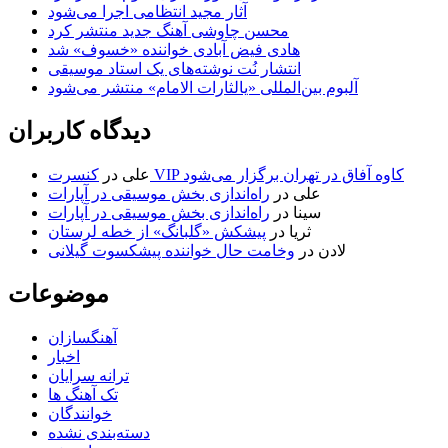
آثار مجید انتظامی اجرا می‌شود
محسن چاوشی آهنگ جدید منتشر کرد
هادی فیض آبادی خواننده «خسوف» شد
انتشار نُت نوشته‌های یک استاد موسیقی
آلبوم بین‌المللی «یالثارات الامام» منتشر می‌شود
دیدگاه کاربران
کنسرت VIP کاوه آفاق در تهران برگزار می‌شود
علی
در
علی
در
راه‌اندازی بخش موسیقی در آپارات
سینا
در
راه‌اندازی بخش موسیقی در آپارات
ثریا
در
پیشکش «گلبانگ» از خطه لرستان
لادن
در
وخامت حال خواننده پیشکسوت گیلانی
موضوعات
آهنگسازان
اخبار
ترانه سرایان
تک آهنگ ها
خوانندگان
دسته‌بندی نشده