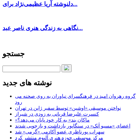
دلنوشته آریا عظیمی‌نژاد برای...
نگاهی به زندگی هنری ناصر عبد...
جستجو
نوشته های جدید
گروه رهروان امید در فرهنگسرای نیاوران به روی صحنه می
رود
نواختن موسیقی «اوشین» توسط سفیر ژاپن در تهران
کنسرت علیرضا قربانی به زودی در شیراز
«ماکان بند» به کار خود پایان می‌دهد؟
اعضای «مسیو اَتک» در سنگاپور بازداشت و بازجویی شدند
سهراب پورناظری عضو آکادمی «گرمی» شد
مرکز موسیقی حوزه هنری آلبوم منتشر کرد