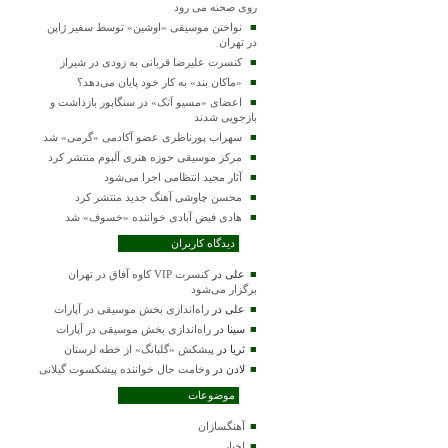
روی صحنه می رود
نواختن موسیقی «اوشین» توسط سفیر ژاپن
در تهران
کنسرت علیرضا قربانی به زودی در شیراز
«ماکان بند» به کار خود پایان می‌دهد؟
اعضای «مسیو اَتک» در سنگاپور بازداشت و
بازجویی شدند
سهراب پورناظری عضو آکادمی «گرمی» شد
مرکز موسیقی حوزه هنری آلبوم منتشر کرد
آثار مجید انتظامی اجرا می‌شود
محسن چاوشی آهنگ جدید منتشر کرد
هادی فیض آبادی خواننده «خسوف» شد
دیدگاه کاربران
علی
در
کنسرت VIP کاوه آفاق در تهران
برگزار می‌شود
علی
در
راه‌اندازی بخش موسیقی در آپارات
سینا
در
راه‌اندازی بخش موسیقی در آپارات
ثریا
در
پیشکش «گلبانگ» از خطه لرستان
لادن
در
وخامت حال خواننده پیشکسوت گیلانی
موضوعات
آهنگسازان
اخبار