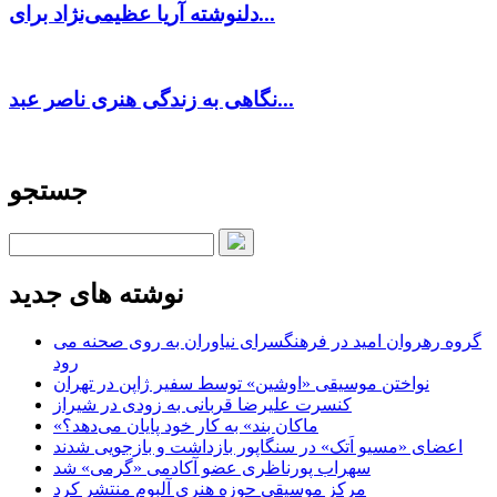
دلنوشته آریا عظیمی‌نژاد برای...
نگاهی به زندگی هنری ناصر عبد...
جستجو
نوشته های جدید
گروه رهروان امید در فرهنگسرای نیاوران به روی صحنه می
رود
نواختن موسیقی «اوشین» توسط سفیر ژاپن در تهران
کنسرت علیرضا قربانی به زودی در شیراز
«ماکان بند» به کار خود پایان می‌دهد؟
اعضای «مسیو اَتک» در سنگاپور بازداشت و بازجویی شدند
سهراب پورناظری عضو آکادمی «گرمی» شد
مرکز موسیقی حوزه هنری آلبوم منتشر کرد