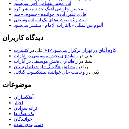
آثار مجید انتظامی اجرا می‌شود
محسن چاوشی آهنگ جدید منتشر کرد
هادی فیض آبادی خواننده «خسوف» شد
انتشار نُت نوشته‌های یک استاد موسیقی
آلبوم بین‌المللی «یالثارات الامام» منتشر می‌شود
دیدگاه کاربران
کنسرت VIP کاوه آفاق در تهران برگزار می‌شود
علی
در
علی
در
راه‌اندازی بخش موسیقی در آپارات
سینا
در
راه‌اندازی بخش موسیقی در آپارات
ثریا
در
پیشکش «گلبانگ» از خطه لرستان
لادن
در
وخامت حال خواننده پیشکسوت گیلانی
موضوعات
آهنگسازان
اخبار
ترانه سرایان
تک آهنگ ها
خوانندگان
دسته‌بندی نشده