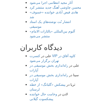
آثار مجید انتظامی اجرا می‌شود
محسن چاوشی آهنگ جدید منتشر کرد
هادی فیض آبادی خواننده «خسوف»
شد
انتشار نُت نوشته‌های یک استاد
موسیقی
آلبوم بین‌المللی «یالثارات الامام»
منتشر می‌شود
دیدگاه کاربران
علی
در
کنسرت VIP کاوه آفاق در
تهران برگزار می‌شود
علی
در
راه‌اندازی بخش موسیقی در
آپارات
سینا
در
راه‌اندازی بخش موسیقی در
آپارات
ثریا
در
پیشکش «گلبانگ» از خطه
لرستان
لادن
در
وخامت حال خواننده
پیشکسوت گیلانی