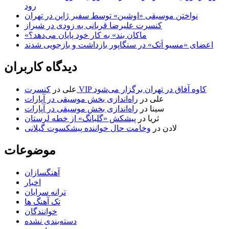
رود
نواختن موسیقی «اوشین» توسط سفیر ژاپن در تهران
کنسرت علیرضا قربانی به زودی در شیراز
«ماکان بند» به کار خود پایان می‌دهد؟
اعضای «مسیو اَتک» در سنگاپور بازداشت و بازجویی شدند
دیدگاه کاربران
کنسرت VIP کاوه آفاق در تهران برگزار می‌شود
علی
در
علی
در
راه‌اندازی بخش موسیقی در آپارات
سینا
در
راه‌اندازی بخش موسیقی در آپارات
ثریا
در
پیشکش «گلبانگ» از خطه لرستان
لادن
در
وخامت حال خواننده پیشکسوت گیلانی
موضوعات
آهنگسازان
اخبار
ترانه سرایان
تک آهنگ ها
خوانندگان
دسته‌بندی نشده