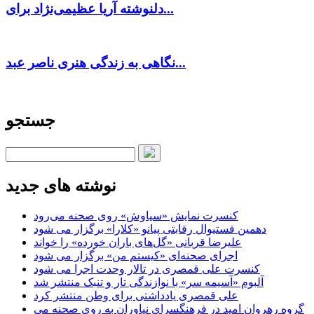
دلنوشته آریا عظیمی‌نژاد برای...
نگاهی به زندگی هنری ناصر عبد...
جستجو
نوشته های جدید
کنسرت‌ نمایش «سیاوش» روی صحنه می‌رود
دهمین فستیوال رقابتی پیانو «کلارا» برگزار می شود
علیرضا قربانی «گل‌های باران خورده» را خواند
اجرای صحنه‌ای «کیستم من» برگزار می شود
کنسرت علی قمصری در تالار وحدت اجرا می شود
آلبوم «آسیمه سر» با نوازندگی تار و تنبک منتشر شد
علی قمصری یادداشتی برای وطن منتشر کرد
گروه رهروان امید در فرهنگسرای نیاوران به روی صحنه می