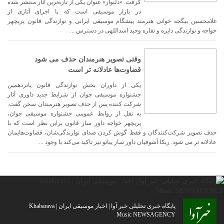
گرفت. «دلنواز» عنوان یکی از تازه‌ترین آثار منتشر شده
در بازار موسیقی است که با اجرای آثاری از
غلامحسین بیگجه خوانی هنرمند پیشگام موسیقی ایرانی و نوازندگی قانون پریچهر
خواجه و نوازندگی دایره و نقاره وحید اسداللهی در دسترس ...
وقتی تصویر هنرمندان حذف می شود
قضاوت‌ها عادلانه تر است
یکی از داوران بخش نوازندگی قانون پانزدهمین
جشنواره موسیقی جوان از شرایط جدید داوری آثار
شرکت کننده پس از حذف تصویر هنرمندان سخن گفت.
به نقل از روابط عمومی جشنواره موسیقی جوان،
پریچهر خواجه داور ساز قانون براین نظر است که با
حذف تصویر شرکت‌کنندگان و فقط گوش کردن صدای نوازندگی‌شان، قضاوت‌هایمان
عادلانه تر می شود. ربکا آشوقیان داور ساز پیانو نیز تاکید می‌کند با وجود ...
پایگاه خبری تحلیلی خبر آوا | اخبار موسیقی ایران | Khabarava
Music NEWSAGENCY