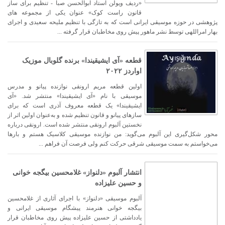
«ردیف ویولن استاد ابوالحسن صبا - تنظیم برای ساز
قانون راست کوک» عنوان یکی از مجموعه های
پژوهشی در حوزه موسیقی ایرانی است که به تازگی با تنظیم ملیحه سعیدی و اجرای
بهار امراللهی توسط نشر ماهور پیش روی مخاطبان قرار گرفته ...
قطعه «آی ایشیقیندا» برنده گلوبال موزیک
اواردز ۲۰۲۲
اولین قطعه مریم ارونقی نوازنده پیانو و مدرس
موسیقی با نام «آی ایشیقیندا» منتشر شد. «آی
ایشیقیندا» یک قطعه معروف آذری است که برای
سازهای پیانو و قانون تنظیم شده و به‌عنوان اولین اثر از
نخستین آلبوم ارونقی منتشر شده است. ارونقی درباره
محور شکل‌گیری این آلبوم می‌گوید: من نوازنده موسیقی کلاسیک هستم و بارها
می‌خواستم به سمت موسیقی شرقی حرکت کنم ولی فرصت آن فراهم ...
انتشار آلبوم «دلنواز» غلامحسین بیگجه خوانی
و حسین علیزاده
آلبوم موسیقی «دلنواز» با اجرای آثاری از غلامحسین
بیگجه خوانی هنرمند پیشگام موسیقی ایرانی و
یادداشتی از حسین علیزاده پیش روی مخاطبان قرار