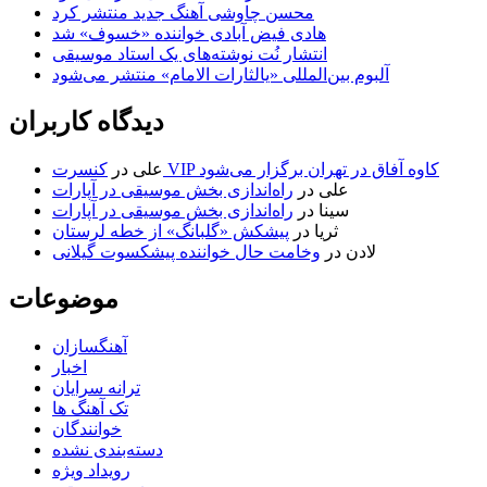
محسن چاوشی آهنگ جدید منتشر کرد
هادی فیض آبادی خواننده «خسوف» شد
انتشار نُت نوشته‌های یک استاد موسیقی
آلبوم بین‌المللی «یالثارات الامام» منتشر می‌شود
دیدگاه کاربران
کنسرت VIP کاوه آفاق در تهران برگزار می‌شود
علی
در
علی
در
راه‌اندازی بخش موسیقی در آپارات
سینا
در
راه‌اندازی بخش موسیقی در آپارات
ثریا
در
پیشکش «گلبانگ» از خطه لرستان
لادن
در
وخامت حال خواننده پیشکسوت گیلانی
موضوعات
آهنگسازان
اخبار
ترانه سرایان
تک آهنگ ها
خوانندگان
دسته‌بندی نشده
رویداد ویژه