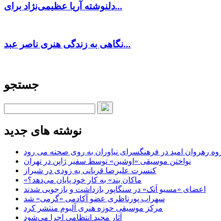
دلنوشته آریا عظیمی‌نژاد برای...
نگاهی به زندگی هنری ناصر عبد...
جستجو
نوشته های جدید
وه رهروان امید در فرهنگسرای نیاوران به روی صحنه می رود
نواختن موسیقی «اوشین» توسط سفیر ژاپن در تهران
کنسرت علیرضا قربانی به زودی در شیراز
«ماکان بند» به کار خود پایان می‌دهد؟
اعضای «مسیو اَتک» در سنگاپور بازداشت و بازجویی شدند
سهراب پورناظری عضو آکادمی «گرمی» شد
مرکز موسیقی حوزه هنری آلبوم منتشر کرد
آثار مجید انتظامی اجرا می‌شود