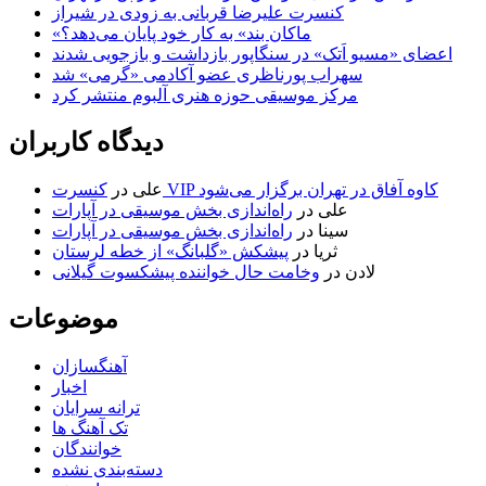
کنسرت علیرضا قربانی به زودی در شیراز
«ماکان بند» به کار خود پایان می‌دهد؟
اعضای «مسیو اَتک» در سنگاپور بازداشت و بازجویی شدند
سهراب پورناظری عضو آکادمی «گرمی» شد
مرکز موسیقی حوزه هنری آلبوم منتشر کرد
دیدگاه کاربران
کنسرت VIP کاوه آفاق در تهران برگزار می‌شود
علی
در
علی
در
راه‌اندازی بخش موسیقی در آپارات
سینا
در
راه‌اندازی بخش موسیقی در آپارات
ثریا
در
پیشکش «گلبانگ» از خطه لرستان
لادن
در
وخامت حال خواننده پیشکسوت گیلانی
موضوعات
آهنگسازان
اخبار
ترانه سرایان
تک آهنگ ها
خوانندگان
دسته‌بندی نشده