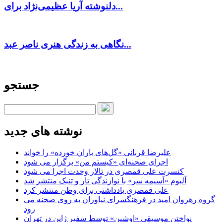
دلنوشته آریا عظیمی‌نژاد برای...
نگاهی به زندگی هنری ناصر عبد...
جستجو
نوشته های جدید
علیرضا قربانی «گل‌های باران خورده» را خواند
اجرای صحنه‌ای «کیستم من» برگزار می شود
کنسرت علی قمصری در تالار وحدت اجرا می شود
آلبوم «آسیمه سر» با نوازندگی تار و تنبک منتشر شد
علی قمصری یادداشتی برای وطن منتشر کرد
گروه رهروان امید در فرهنگسرای نیاوران به روی صحنه می
رود
نواختن موسیقی «اوشین» توسط سفیر ژاپن در تهران