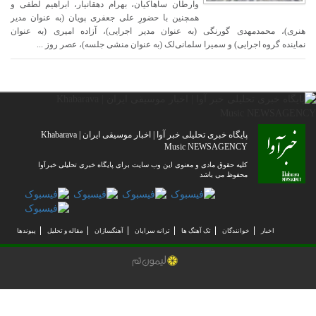
وارطان ساهاکیان، بهرام دهقانیار، ابراهیم لطفی و
همچنین با حضورِ علی جعفری پویان (به عنوان مدیر
هنری)، محمدمهدی گورنگی (به عنوان مدیر اجرایی)، آزاده امیری (به عنوان
نماینده‌ گروه اجرایی) و سمیرا سلمانی‌لک (به عنوان منشی جلسه)، عصر روز ...
پایگاه خبری تحلیلی خبر آوا | اخبار موسیقی ایران | Khabarava
Music NEWSAGENCY
کلیه حقوق مادی و معنوی این وب سایت برای پایگاه خبری تحلیلی خبرآوا
محفوظ می باشد
اخبار
خوانندگان
تک آهنگ ها
ترانه سرایان
آهنگسازان
مقاله و تحلیل
پیوندها