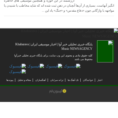
ارزشمند در این حوزه و همچنین موسیقی های خاطره
انگیز آنهاست. بسیاری از آن‌ها آنچنان در ذهن ثبت شده اند که شاید مخاطب با شنیدن یا
مواجهه با واژگانی چون «دفاع مقدس» و «جنگ» یاد این ...
پایگاه خبری تحلیلی خبر آوا | اخبار موسیقی ایران | Khabarava
Music NEWSAGENCY
کلیه حقوق مادی و معنوی این وب سایت برای پایگاه خبری تحلیلی خبرآوا
محفوظ می باشد
اخبار
خوانندگان
تک آهنگ ها
ترانه سرایان
آهنگسازان
مقاله و تحلیل
پیوندها