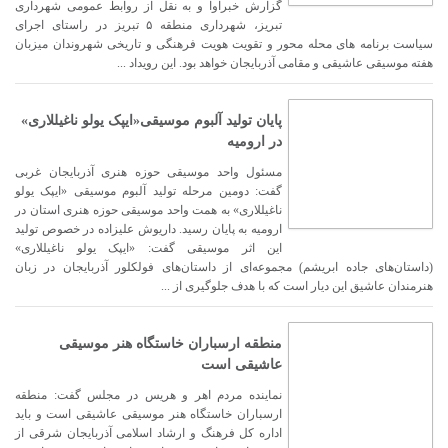
گزارش خبرآوا و به نقل از روابط عمومی شهرداری
تبریز، شهرداری منطقه ۵ تبریز در راستای اجرای
سیاست برنامه های محله محور و تقویت هویت فرهنگی و تاریخی شهروندان میزبان
هفته موسیقی عاشیقی و مقامی آذربایجان خواهد بود. این رویداد ...
پایان تولید آلبوم موسیقی«ایپک یولو ناغیللاری»
در ارومیه
مسئول واحد موسیقی حوزه هنری آذربایجان غربی
گفت: دومین مرحله تولید آلبوم موسیقی «ایپک یولو
ناغیللاری» به همت واحد موسیقی حوزه هنری استان در
ارومیه به پایان رسید. داریوش علیزاده در خصوص تولید
این اثر موسیقی گفت: «ایپک یولو ناغیللاری»
(داستان‌های جاده ابریشم) مجموعه‌ای از داستان‌های فولکلور آذربایجان در زبان
هنرمندان عاشیق این دیار است که با هدف جلوگیری از ...
منطقه ارسباران خاستگاه هنر موسیقی
عاشیقی است
نماینده مردم اهر و هریس در مجلس گفت: منطقه
ارسباران خاستگاه هنر موسیقی عاشیقی است و باید
اداره کل فرهنگ و ارشاد اسلامی آذربایجان شرقی از