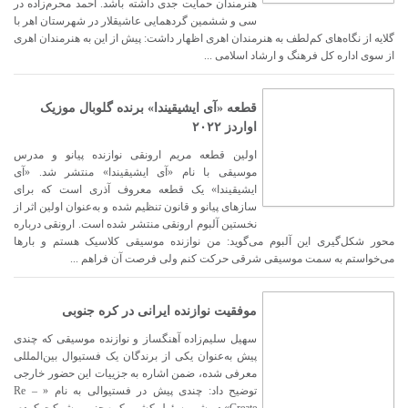
هنرمندان حمایت جدی داشته باشد. احمد محرم‌زاده در
سی‌ و ششمین گردهمایی عاشیقلار در شهرستان اهر با
گلایه از نگاه‌های کم‌لطف به هنرمندان اهری اظهار داشت: پیش از این به هنرمندان اهری
از سوی اداره‌ کل فرهنگ و ارشاد اسلامی ...
قطعه «آی ایشیقیندا» برنده گلوبال موزیک
اواردز ۲۰۲۲
اولین قطعه مریم ارونقی نوازنده پیانو و مدرس
موسیقی با نام «آی ایشیقیندا» منتشر شد. «آی
ایشیقیندا» یک قطعه معروف آذری است که برای
سازهای پیانو و قانون تنظیم شده و به‌عنوان اولین اثر از
نخستین آلبوم ارونقی منتشر شده است. ارونقی درباره
محور شکل‌گیری این آلبوم می‌گوید: من نوازنده موسیقی کلاسیک هستم و بارها
می‌خواستم به سمت موسیقی شرقی حرکت کنم ولی فرصت آن فراهم ...
موفقیت نوازنده ایرانی در کره جنوبی
سهیل سلیم‌زاده آهنگساز و نوازنده موسیقی که چندی
پیش به‌عنوان یکی از برندگان یک فستیوال بین‌المللی
معرفی شده، ضمن اشاره به جزییات این حضور خارجی
توضیح داد: چندی پیش در فستیوالی به نام « Re –