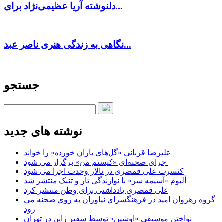
دلنوشته آریا عظیمی‌نژاد برای...
نگاهی به زندگی هنری ناصر عبد...
جستجو
نوشته های جدید
علیرضا قربانی «گل‌های باران خورده» را خواند
اجرای صحنه‌ای «کیستم من» برگزار می شود
کنسرت علی قمصری در تالار وحدت اجرا می شود
آلبوم «آسیمه سر» با نوازندگی تار و تنبک منتشر شد
علی قمصری یادداشتی برای وطن منتشر کرد
گروه رهروان امید در فرهنگسرای نیاوران به روی صحنه می
رود
نواختن موسیقی «اوشین» توسط سفیر ژاپن در تهران