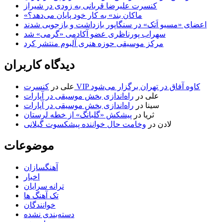
کنسرت علیرضا قربانی به زودی در شیراز
«ماکان بند» به کار خود پایان می‌دهد؟
اعضای «مسیو اَتک» در سنگاپور بازداشت و بازجویی شدند
سهراب پورناظری عضو آکادمی «گرمی» شد
مرکز موسیقی حوزه هنری آلبوم منتشر کرد
دیدگاه کاربران
کنسرت VIP کاوه آفاق در تهران برگزار می‌شود
علی
در
علی
در
راه‌اندازی بخش موسیقی در آپارات
سینا
در
راه‌اندازی بخش موسیقی در آپارات
ثریا
در
پیشکش «گلبانگ» از خطه لرستان
لادن
در
وخامت حال خواننده پیشکسوت گیلانی
موضوعات
آهنگسازان
اخبار
ترانه سرایان
تک آهنگ ها
خوانندگان
دسته‌بندی نشده