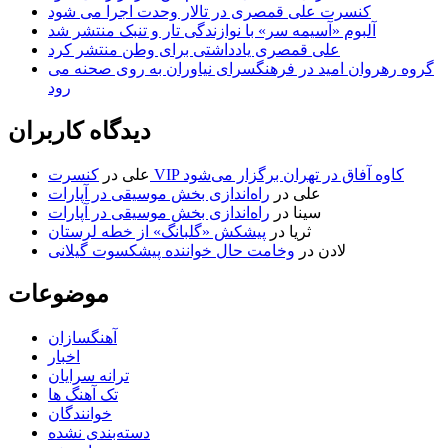
کنسرت علی قمصری در تالار وحدت اجرا می شود
آلبوم «آسیمه سر» با نوازندگی تار و تنبک منتشر شد
علی قمصری یادداشتی برای وطن منتشر کرد
گروه رهروان امید در فرهنگسرای نیاوران به روی صحنه می
رود
دیدگاه کاربران
کنسرت VIP کاوه آفاق در تهران برگزار می‌شود
علی
در
علی
در
راه‌اندازی بخش موسیقی در آپارات
سینا
در
راه‌اندازی بخش موسیقی در آپارات
ثریا
در
پیشکش «گلبانگ» از خطه لرستان
لادن
در
وخامت حال خواننده پیشکسوت گیلانی
موضوعات
آهنگسازان
اخبار
ترانه سرایان
تک آهنگ ها
خوانندگان
دسته‌بندی نشده