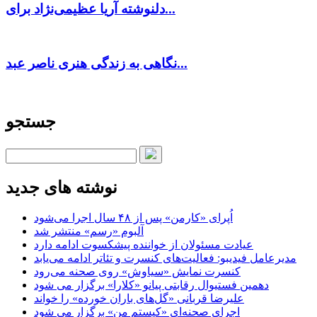
دلنوشته آریا عظیمی‌نژاد برای...
نگاهی به زندگی هنری ناصر عبد...
جستجو
نوشته های جدید
اُپرای «کارمن» پس از ۴۸ سال اجرا می‌شود
آلبوم «رسم» منتشر شد
عیادت مسئولان از خواننده پیشکسوت ادامه دارد
مدیرعامل فیدیبو: فعالیت‌های کنسرت و تئاتر ادامه می‌یابد
کنسرت‌ نمایش «سیاوش» روی صحنه می‌رود
دهمین فستیوال رقابتی پیانو «کلارا» برگزار می شود
علیرضا قربانی «گل‌های باران خورده» را خواند
اجرای صحنه‌ای «کیستم من» برگزار می شود