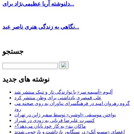
دلنوشته آریا عظیمی‌نژاد برای...
نگاهی به زندگی هنری ناصر عبد...
جستجو
نوشته های جدید
آلبوم «آسیمه سر» با نوازندگی تار و تنبک منتشر شد
علی قمصری یادداشتی برای وطن منتشر کرد
گروه رهروان امید در فرهنگسرای نیاوران به روی صحنه می
رود
نواختن موسیقی «اوشین» توسط سفیر ژاپن در تهران
کنسرت علیرضا قربانی به زودی در شیراز
«ماکان بند» به کار خود پایان می‌دهد؟
اعضای «مسیو اَتک» در سنگاپور بازداشت و بازجویی شدند