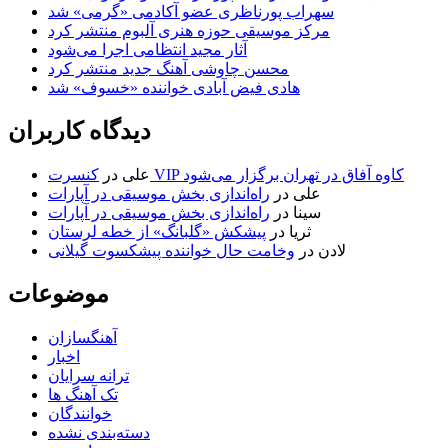
سهراب پورناظری عضو آکادمی «گرمی» شد
مرکز موسیقی حوزه هنری آلبوم منتشر کرد
آثار مجید انتظامی اجرا می‌شود
محسن چاوشی آهنگ جدید منتشر کرد
هادی فیض آبادی خواننده «خسوف» شد
دیدگاه کاربران
کنسرت VIP کاوه آفاق در تهران برگزار می‌شود
علی
در
علی
در
راه‌اندازی بخش موسیقی در آپارات
سینا
در
راه‌اندازی بخش موسیقی در آپارات
ثریا
در
پیشکش «گلبانگ» از خطه لرستان
لادن
در
وخامت حال خواننده پیشکسوت گیلانی
موضوعات
آهنگسازان
اخبار
ترانه سرایان
تک آهنگ ها
خوانندگان
دسته‌بندی نشده