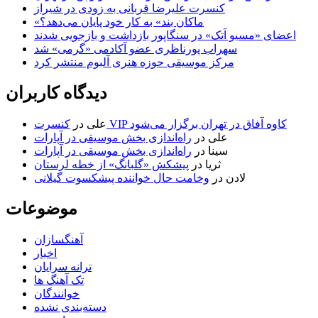
کنسرت علیرضا قربانی به زودی در شیراز
«ماکان بند» به کار خود پایان می‌دهد؟
اعضای «مسیو اَتک» در سنگاپور بازداشت و بازجویی شدند
سهراب پورناظری عضو آکادمی «گرمی» شد
مرکز موسیقی حوزه هنری آلبوم منتشر کرد
دیدگاه کاربران
کنسرت VIP کاوه آفاق در تهران برگزار می‌شود
علی
در
علی
در
راه‌اندازی بخش موسیقی در آپارات
سینا
در
راه‌اندازی بخش موسیقی در آپارات
ثریا
در
پیشکش «گلبانگ» از خطه لرستان
لادن
در
وخامت حال خواننده پیشکسوت گیلانی
موضوعات
آهنگسازان
اخبار
ترانه سرایان
تک آهنگ ها
خوانندگان
دسته‌بندی نشده