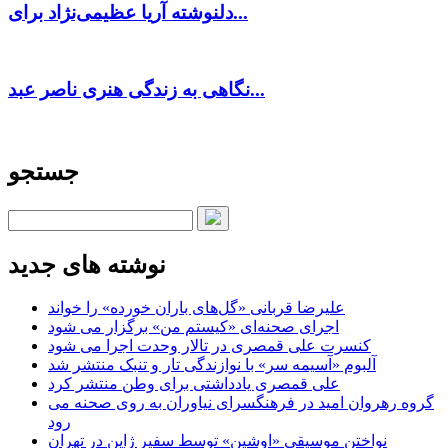
دلنوشته آریا عظیمی‌نژاد برای...
نگاهی به زندگی هنری ناصر عبد...
جستجو
نوشته های جدید
علیرضا قربانی «گل‌های باران خورده» را خواند
اجرای صحنه‌ای «کیستم من» برگزار می شود
کنسرت علی قمصری در تالار وحدت اجرا می شود
آلبوم «آسیمه سر» با نوازندگی تار و تنبک منتشر شد
علی قمصری یادداشتی برای وطن منتشر کرد
گروه رهروان امید در فرهنگسرای نیاوران به روی صحنه می
رود
نواختن موسیقی «اوشین» توسط سفیر ژاپن در تهران