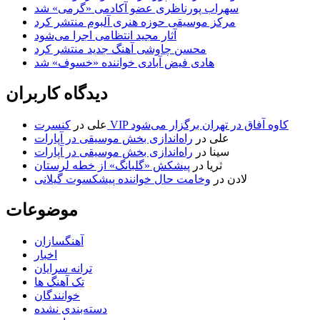
سهراب پورناظری عضو آکادمی «گرمی» شد
مرکز موسیقی حوزه هنری آلبوم منتشر کرد
آثار مجید انتظامی اجرا می‌شود
محسن چاوشی آهنگ جدید منتشر کرد
هادی فیض آبادی خواننده «خسوف» شد
دیدگاه کاربران
کنسرت VIP کاوه آفاق در تهران برگزار می‌شود
علی
در
علی
در
راه‌اندازی بخش موسیقی در آپارات
سینا
در
راه‌اندازی بخش موسیقی در آپارات
ثریا
در
پیشکش «گلبانگ» از خطه لرستان
لادن
در
وخامت حال خواننده پیشکسوت گیلانی
موضوعات
آهنگسازان
اخبار
ترانه سرایان
تک آهنگ ها
خوانندگان
دسته‌بندی نشده