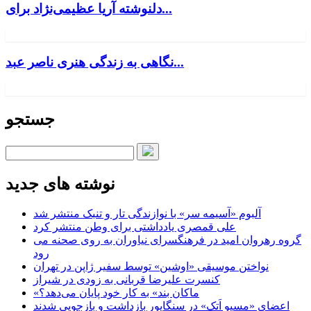
دلنوشته آریا عظیمی‌نژاد برای...
نگاهی به زندگی هنری ناصر عبد...
جستجو
نوشته های جدید
آلبوم «آسیمه سر» با نوازندگی تار و تنبک منتشر شد
علی قمصری یادداشتی برای وطن منتشر کرد
گروه رهروان امید در فرهنگسرای نیاوران به روی صحنه می
رود
نواختن موسیقی «اوشین» توسط سفیر ژاپن در تهران
کنسرت علیرضا قربانی به زودی در شیراز
«ماکان بند» به کار خود پایان می‌دهد؟
اعضای «مسیو اَتک» در سنگاپور بازداشت و بازجویی شدند