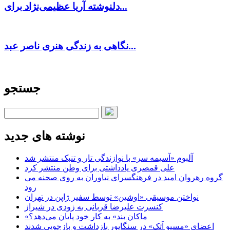
دلنوشته آریا عظیمی‌نژاد برای...
نگاهی به زندگی هنری ناصر عبد...
جستجو
نوشته های جدید
آلبوم «آسیمه سر» با نوازندگی تار و تنبک منتشر شد
علی قمصری یادداشتی برای وطن منتشر کرد
گروه رهروان امید در فرهنگسرای نیاوران به روی صحنه می
رود
نواختن موسیقی «اوشین» توسط سفیر ژاپن در تهران
کنسرت علیرضا قربانی به زودی در شیراز
«ماکان بند» به کار خود پایان می‌دهد؟
اعضای «مسیو اَتک» در سنگاپور بازداشت و بازجویی شدند