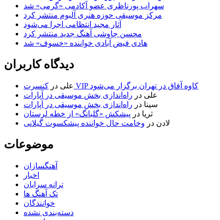
سهراب پورناظری عضو آکادمی «گرمی» شد
مرکز موسیقی حوزه هنری آلبوم منتشر کرد
آثار مجید انتظامی اجرا می‌شود
محسن چاوشی آهنگ جدید منتشر کرد
هادی فیض آبادی خواننده «خسوف» شد
دیدگاه کاربران
کنسرت VIP کاوه آفاق در تهران برگزار می‌شود
علی
در
علی
در
راه‌اندازی بخش موسیقی در آپارات
سینا
در
راه‌اندازی بخش موسیقی در آپارات
ثریا
در
پیشکش «گلبانگ» از خطه لرستان
لادن
در
وخامت حال خواننده پیشکسوت گیلانی
موضوعات
آهنگسازان
اخبار
ترانه سرایان
تک آهنگ ها
خوانندگان
دسته‌بندی نشده