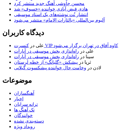
محسن چاوشی آهنگ جدید منتشر کرد
هادی فیض آبادی خواننده «خسوف» شد
انتشار نُت نوشته‌های یک استاد موسیقی
آلبوم بین‌المللی «یالثارات الامام» منتشر می‌شود
دیدگاه کاربران
کنسرت VIP کاوه آفاق در تهران برگزار می‌شود
علی
در
علی
در
راه‌اندازی بخش موسیقی در آپارات
سینا
در
راه‌اندازی بخش موسیقی در آپارات
ثریا
در
پیشکش «گلبانگ» از خطه لرستان
لادن
در
وخامت حال خواننده پیشکسوت گیلانی
موضوعات
آهنگسازان
اخبار
ترانه سرایان
تک آهنگ ها
خوانندگان
دسته‌بندی نشده
رویداد ویژه