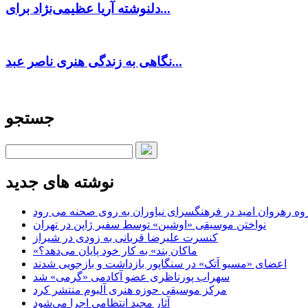
دلنوشته آریا عظیمی‌نژاد برای...
نگاهی به زندگی هنری ناصر عبد...
جستجو
نوشته های جدید
وه رهروان امید در فرهنگسرای نیاوران به روی صحنه می رود
نواختن موسیقی «اوشین» توسط سفیر ژاپن در تهران
کنسرت علیرضا قربانی به زودی در شیراز
«ماکان بند» به کار خود پایان می‌دهد؟
اعضای «مسیو اَتک» در سنگاپور بازداشت و بازجویی شدند
سهراب پورناظری عضو آکادمی «گرمی» شد
مرکز موسیقی حوزه هنری آلبوم منتشر کرد
آثار مجید انتظامی اجرا می‌شود