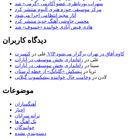
سهراب پورناظری عضو آکادمی «گرمی» شد
مرکز موسیقی حوزه هنری آلبوم منتشر کرد
آثار مجید انتظامی اجرا می‌شود
محسن چاوشی آهنگ جدید منتشر کرد
هادی فیض آبادی خواننده «خسوف» شد
دیدگاه کاربران
کنسرت VIP کاوه آفاق در تهران برگزار می‌شود
علی
در
علی
در
راه‌اندازی بخش موسیقی در آپارات
سینا
در
راه‌اندازی بخش موسیقی در آپارات
ثریا
در
پیشکش «گلبانگ» از خطه لرستان
لادن
در
وخامت حال خواننده پیشکسوت گیلانی
موضوعات
آهنگسازان
اخبار
ترانه سرایان
تک آهنگ ها
خوانندگان
دسته‌بندی نشده