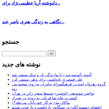
دلنوشته آریا عظیمی‌نژاد برای...
نگاهی به زندگی هنری ناصر عبد...
جستجو
نوشته های جدید
آلبوم «آسیمه سر» با نوازندگی تار و تنبک منتشر شد
علی قمصری یادداشتی برای وطن منتشر کرد
گروه رهروان امید در فرهنگسرای نیاوران به روی صحنه می
رود
نواختن موسیقی «اوشین» توسط سفیر ژاپن در تهران
کنسرت علیرضا قربانی به زودی در شیراز
«ماکان بند» به کار خود پایان می‌دهد؟
اعضای «مسیو اَتک» در سنگاپور بازداشت و بازجویی شدند