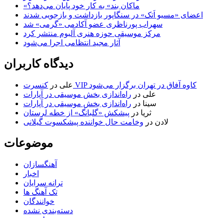
«ماکان بند» به کار خود پایان می‌دهد؟
اعضای «مسیو اَتک» در سنگاپور بازداشت و بازجویی شدند
سهراب پورناظری عضو آکادمی «گرمی» شد
مرکز موسیقی حوزه هنری آلبوم منتشر کرد
آثار مجید انتظامی اجرا می‌شود
دیدگاه کاربران
کنسرت VIP کاوه آفاق در تهران برگزار می‌شود
علی
در
علی
در
راه‌اندازی بخش موسیقی در آپارات
سینا
در
راه‌اندازی بخش موسیقی در آپارات
ثریا
در
پیشکش «گلبانگ» از خطه لرستان
لادن
در
وخامت حال خواننده پیشکسوت گیلانی
موضوعات
آهنگسازان
اخبار
ترانه سرایان
تک آهنگ ها
خوانندگان
دسته‌بندی نشده