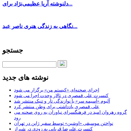
دلنوشته آریا عظیمی‌نژاد برای...
نگاهی به زندگی هنری ناصر عبد...
جستجو
نوشته های جدید
اجرای صحنه‌ای «کیستم من» برگزار می شود
کنسرت علی قمصری در تالار وحدت اجرا می شود
آلبوم «آسیمه سر» با نوازندگی تار و تنبک منتشر شد
علی قمصری یادداشتی برای وطن منتشر کرد
گروه رهروان امید در فرهنگسرای نیاوران به روی صحنه می
رود
نواختن موسیقی «اوشین» توسط سفیر ژاپن در تهران
کنسرت علیرضا قربانی به زودی در شیراز