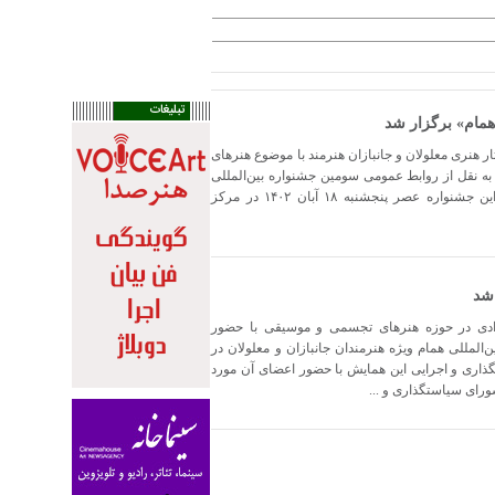
تبلیغات
همام» برگزار شد
ار هنری معلولان و جانبازان هنرمند با موضوع هنرهای
ه نقل از روابط عمومی سومین جشنواره بین‌المللی
«همام» ویژه آثار هنری معلولان و جانبازان، آئین اختتامیه این جشنواره عصر پنجشنبه ۱۸ آبان‌ ۱۴۰۲ در مرکز
شد
دادی در حوزه هنرهای تجسمی و موسیقی با حضور
لمللی همام ویژه هنرمندان جانبازان و معلولان در
اری و اجرایی این همایش با حضور اعضای آن مورد
رای سیاستگذاری و ...