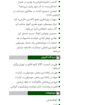
کنسرت علیرضا قربانی به زودی در شیراز
«ماکان بند» به کار خود پایان می‌دهد؟
اعضای «مسیو اَتک» در سنگاپور بازداشت و
بازجویی شدند
سهراب پورناظری عضو آکادمی «گرمی» شد
مرکز موسیقی حوزه هنری آلبوم منتشر کرد
آثار مجید انتظامی اجرا می‌شود
محسن چاوشی آهنگ جدید منتشر کرد
هادی فیض آبادی خواننده «خسوف» شد
انتشار نُت نوشته‌های یک استاد موسیقی
آلبوم بین‌المللی «یالثارات الامام» منتشر
می‌شود
دیدگاه کاربران
علی
در
کنسرت VIP کاوه آفاق در تهران برگزار
می‌شود
علی
در
راه‌اندازی بخش موسیقی در آپارات
سینا
در
راه‌اندازی بخش موسیقی در آپارات
ثریا
در
پیشکش «گلبانگ» از خطه لرستان
لادن
در
وخامت حال خواننده پیشکسوت گیلانی
موضوعات
آهنگسازان