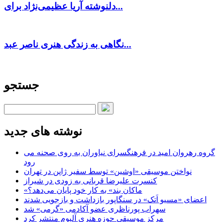
دلنوشته آریا عظیمی‌نژاد برای...
نگاهی به زندگی هنری ناصر عبد...
جستجو
نوشته های جدید
گروه رهروان امید در فرهنگسرای نیاوران به روی صحنه می
رود
نواختن موسیقی «اوشین» توسط سفیر ژاپن در تهران
کنسرت علیرضا قربانی به زودی در شیراز
«ماکان بند» به کار خود پایان می‌دهد؟
اعضای «مسیو اَتک» در سنگاپور بازداشت و بازجویی شدند
سهراب پورناظری عضو آکادمی «گرمی» شد
مرکز موسیقی حوزه هنری آلبوم منتشر کرد