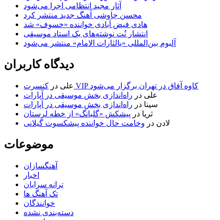
آثار مجید انتظامی اجرا می‌شود
محسن چاوشی آهنگ جدید منتشر کرد
هادی فیض آبادی خواننده «خسوف» شد
انتشار نُت نوشته‌های یک استاد موسیقی
آلبوم بین‌المللی «یالثارات الامام» منتشر می‌شود
دیدگاه کاربران
کنسرت VIP کاوه آفاق در تهران برگزار می‌شود
علی
در
علی
در
راه‌اندازی بخش موسیقی در آپارات
سینا
در
راه‌اندازی بخش موسیقی در آپارات
ثریا
در
پیشکش «گلبانگ» از خطه لرستان
لادن
در
وخامت حال خواننده پیشکسوت گیلانی
موضوعات
آهنگسازان
اخبار
ترانه سرایان
تک آهنگ ها
خوانندگان
دسته‌بندی نشده