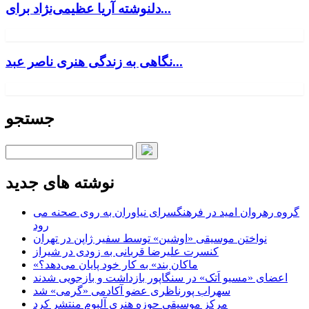
دلنوشته آریا عظیمی‌نژاد برای...
نگاهی به زندگی هنری ناصر عبد...
جستجو
نوشته های جدید
گروه رهروان امید در فرهنگسرای نیاوران به روی صحنه می
رود
نواختن موسیقی «اوشین» توسط سفیر ژاپن در تهران
کنسرت علیرضا قربانی به زودی در شیراز
«ماکان بند» به کار خود پایان می‌دهد؟
اعضای «مسیو اَتک» در سنگاپور بازداشت و بازجویی شدند
سهراب پورناظری عضو آکادمی «گرمی» شد
مرکز موسیقی حوزه هنری آلبوم منتشر کرد