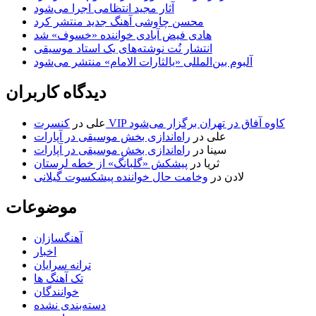
آثار مجید انتظامی اجرا می‌شود
محسن چاوشی آهنگ جدید منتشر کرد
هادی فیض آبادی خواننده «خسوف» شد
انتشار نُت نوشته‌های یک استاد موسیقی
آلبوم بین‌المللی «یالثارات الامام» منتشر می‌شود
دیدگاه کاربران
کنسرت VIP کاوه آفاق در تهران برگزار می‌شود
علی
در
علی
در
راه‌اندازی بخش موسیقی در آپارات
سینا
در
راه‌اندازی بخش موسیقی در آپارات
ثریا
در
پیشکش «گلبانگ» از خطه لرستان
لادن
در
وخامت حال خواننده پیشکسوت گیلانی
موضوعات
آهنگسازان
اخبار
ترانه سرایان
تک آهنگ ها
خوانندگان
دسته‌بندی نشده