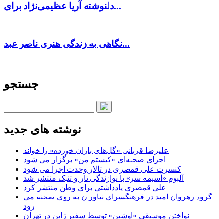
دلنوشته آریا عظیمی‌نژاد برای...
نگاهی به زندگی هنری ناصر عبد...
جستجو
نوشته های جدید
علیرضا قربانی «گل‌های باران خورده» را خواند
اجرای صحنه‌ای «کیستم من» برگزار می شود
کنسرت علی قمصری در تالار وحدت اجرا می شود
آلبوم «آسیمه سر» با نوازندگی تار و تنبک منتشر شد
علی قمصری یادداشتی برای وطن منتشر کرد
گروه رهروان امید در فرهنگسرای نیاوران به روی صحنه می
رود
نواختن موسیقی «اوشین» توسط سفیر ژاپن در تهران