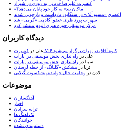
کنسرت علیرضا قربانی به زودی در شیراز
«ماکان بند» به کار خود پایان می‌دهد؟
اعضای «مسیو اَتک» در سنگاپور بازداشت و بازجویی شدند
سهراب پورناظری عضو آکادمی «گرمی» شد
مرکز موسیقی حوزه هنری آلبوم منتشر کرد
دیدگاه کاربران
کنسرت VIP کاوه آفاق در تهران برگزار می‌شود
علی
در
علی
در
راه‌اندازی بخش موسیقی در آپارات
سینا
در
راه‌اندازی بخش موسیقی در آپارات
ثریا
در
پیشکش «گلبانگ» از خطه لرستان
لادن
در
وخامت حال خواننده پیشکسوت گیلانی
موضوعات
آهنگسازان
اخبار
ترانه سرایان
تک آهنگ ها
خوانندگان
دسته‌بندی نشده