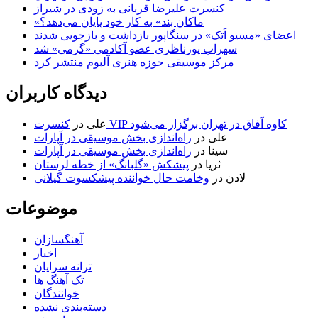
کنسرت علیرضا قربانی به زودی در شیراز
«ماکان بند» به کار خود پایان می‌دهد؟
اعضای «مسیو اَتک» در سنگاپور بازداشت و بازجویی شدند
سهراب پورناظری عضو آکادمی «گرمی» شد
مرکز موسیقی حوزه هنری آلبوم منتشر کرد
دیدگاه کاربران
کنسرت VIP کاوه آفاق در تهران برگزار می‌شود
علی
در
علی
در
راه‌اندازی بخش موسیقی در آپارات
سینا
در
راه‌اندازی بخش موسیقی در آپارات
ثریا
در
پیشکش «گلبانگ» از خطه لرستان
لادن
در
وخامت حال خواننده پیشکسوت گیلانی
موضوعات
آهنگسازان
اخبار
ترانه سرایان
تک آهنگ ها
خوانندگان
دسته‌بندی نشده