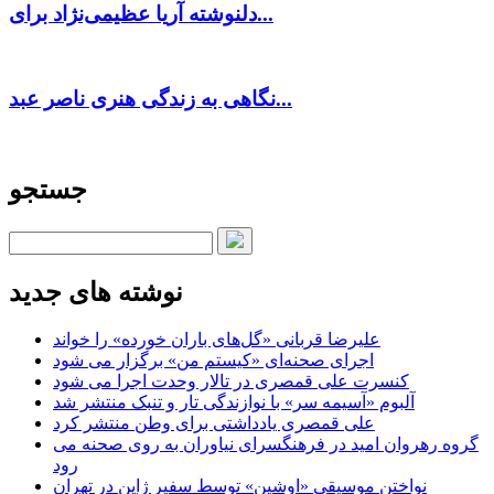
دلنوشته آریا عظیمی‌نژاد برای...
نگاهی به زندگی هنری ناصر عبد...
جستجو
نوشته های جدید
علیرضا قربانی «گل‌های باران خورده» را خواند
اجرای صحنه‌ای «کیستم من» برگزار می شود
کنسرت علی قمصری در تالار وحدت اجرا می شود
آلبوم «آسیمه سر» با نوازندگی تار و تنبک منتشر شد
علی قمصری یادداشتی برای وطن منتشر کرد
گروه رهروان امید در فرهنگسرای نیاوران به روی صحنه می
رود
نواختن موسیقی «اوشین» توسط سفیر ژاپن در تهران