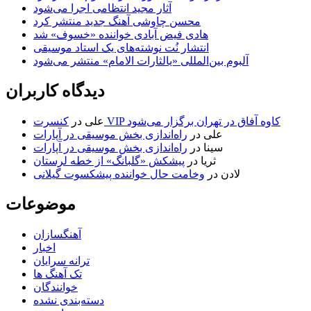
آثار مجید انتظامی اجرا می‌شود
محسن چاوشی آهنگ جدید منتشر کرد
هادی فیض آبادی خواننده «خسوف» شد
انتشار نُت نوشته‌های یک استاد موسیقی
آلبوم بین‌المللی «یالثارات الامام» منتشر می‌شود
دیدگاه کاربران
کنسرت VIP کاوه آفاق در تهران برگزار می‌شود
علی
در
علی
در
راه‌اندازی بخش موسیقی در آپارات
سینا
در
راه‌اندازی بخش موسیقی در آپارات
ثریا
در
پیشکش «گلبانگ» از خطه لرستان
لادن
در
وخامت حال خواننده پیشکسوت گیلانی
موضوعات
آهنگسازان
اخبار
ترانه سرایان
تک آهنگ ها
خوانندگان
دسته‌بندی نشده