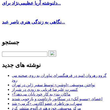
دلنوشته آریا عظیمی‌نژاد برای...
نگاهی به زندگی هنری ناصر عبد...
جستجو
نوشته های جدید
گروه رهروان امید در فرهنگسرای نیاوران به روی صحنه می
رود
نواختن موسیقی «اوشین» توسط سفیر ژاپن در تهران
کنسرت علیرضا قربانی به زودی در شیراز
«ماکان بند» به کار خود پایان می‌دهد؟
اعضای «مسیو اَتک» در سنگاپور بازداشت و بازجویی شدند
سهراب پورناظری عضو آکادمی «گرمی» شد
مرکز موسیقی حوزه هنری آلبوم منتشر کرد