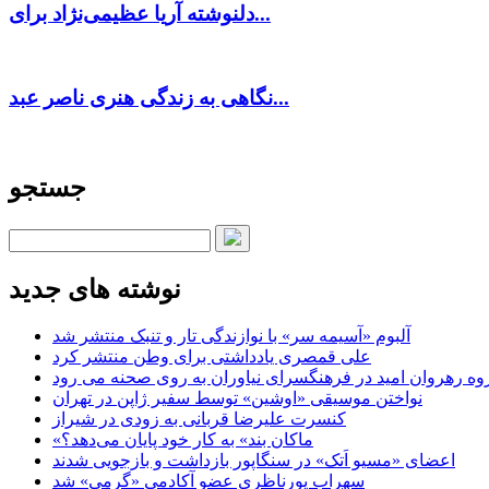
دلنوشته آریا عظیمی‌نژاد برای...
نگاهی به زندگی هنری ناصر عبد...
جستجو
نوشته های جدید
آلبوم «آسیمه سر» با نوازندگی تار و تنبک منتشر شد
علی قمصری یادداشتی برای وطن منتشر کرد
وه رهروان امید در فرهنگسرای نیاوران به روی صحنه می رود
نواختن موسیقی «اوشین» توسط سفیر ژاپن در تهران
کنسرت علیرضا قربانی به زودی در شیراز
«ماکان بند» به کار خود پایان می‌دهد؟
اعضای «مسیو اَتک» در سنگاپور بازداشت و بازجویی شدند
سهراب پورناظری عضو آکادمی «گرمی» شد