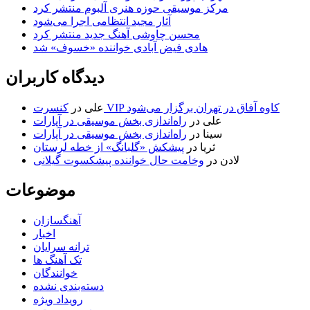
مرکز موسیقی حوزه هنری آلبوم منتشر کرد
آثار مجید انتظامی اجرا می‌شود
محسن چاوشی آهنگ جدید منتشر کرد
هادی فیض آبادی خواننده «خسوف» شد
دیدگاه کاربران
کنسرت VIP کاوه آفاق در تهران برگزار می‌شود
علی
در
علی
در
راه‌اندازی بخش موسیقی در آپارات
سینا
در
راه‌اندازی بخش موسیقی در آپارات
ثریا
در
پیشکش «گلبانگ» از خطه لرستان
لادن
در
وخامت حال خواننده پیشکسوت گیلانی
موضوعات
آهنگسازان
اخبار
ترانه سرایان
تک آهنگ ها
خوانندگان
دسته‌بندی نشده
رویداد ویژه