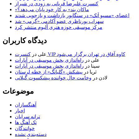
کنسرت علیرضا قربانی به زودی در شیراز
«ماکان بند» به کار خود پایان می‌دهد؟
اعضای «مسیو اَتک» در سنگاپور بازداشت و بازجویی شدند
سهراب پورناظری عضو آکادمی «گرمی» شد
مرکز موسیقی حوزه هنری آلبوم منتشر کرد
دیدگاه کاربران
کنسرت VIP کاوه آفاق در تهران برگزار می‌شود
علی
در
علی
در
راه‌اندازی بخش موسیقی در آپارات
سینا
در
راه‌اندازی بخش موسیقی در آپارات
ثریا
در
پیشکش «گلبانگ» از خطه لرستان
لادن
در
وخامت حال خواننده پیشکسوت گیلانی
موضوعات
آهنگسازان
اخبار
ترانه سرایان
تک آهنگ ها
خوانندگان
دسته‌بندی نشده