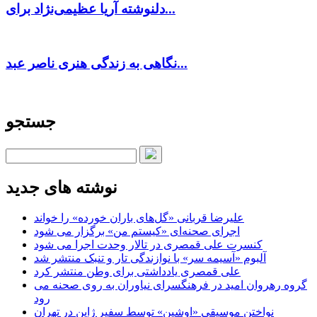
دلنوشته آریا عظیمی‌نژاد برای...
نگاهی به زندگی هنری ناصر عبد...
جستجو
نوشته های جدید
علیرضا قربانی «گل‌های باران خورده» را خواند
اجرای صحنه‌ای «کیستم من» برگزار می شود
کنسرت علی قمصری در تالار وحدت اجرا می شود
آلبوم «آسیمه سر» با نوازندگی تار و تنبک منتشر شد
علی قمصری یادداشتی برای وطن منتشر کرد
گروه رهروان امید در فرهنگسرای نیاوران به روی صحنه می
رود
نواختن موسیقی «اوشین» توسط سفیر ژاپن در تهران