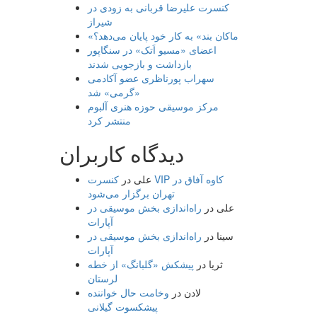
کنسرت علیرضا قربانی به زودی در
شیراز
«ماکان بند» به کار خود پایان می‌دهد؟
اعضای «مسیو اَتک» در سنگاپور
بازداشت و بازجویی شدند
سهراب پورناظری عضو آکادمی
«گرمی» شد
مرکز موسیقی حوزه هنری آلبوم
منتشر کرد
دیدگاه کاربران
علی
در
کنسرت VIP کاوه آفاق در
تهران برگزار می‌شود
علی
در
راه‌اندازی بخش موسیقی در
آپارات
سینا
در
راه‌اندازی بخش موسیقی در
آپارات
ثریا
در
پیشکش «گلبانگ» از خطه
لرستان
لادن
در
وخامت حال خواننده
پیشکسوت گیلانی