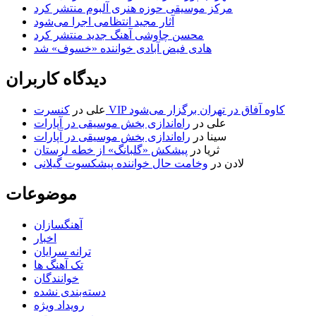
مرکز موسیقی حوزه هنری آلبوم منتشر کرد
آثار مجید انتظامی اجرا می‌شود
محسن چاوشی آهنگ جدید منتشر کرد
هادی فیض آبادی خواننده «خسوف» شد
دیدگاه کاربران
کنسرت VIP کاوه آفاق در تهران برگزار می‌شود
علی
در
علی
در
راه‌اندازی بخش موسیقی در آپارات
سینا
در
راه‌اندازی بخش موسیقی در آپارات
ثریا
در
پیشکش «گلبانگ» از خطه لرستان
لادن
در
وخامت حال خواننده پیشکسوت گیلانی
موضوعات
آهنگسازان
اخبار
ترانه سرایان
تک آهنگ ها
خوانندگان
دسته‌بندی نشده
رویداد ویژه