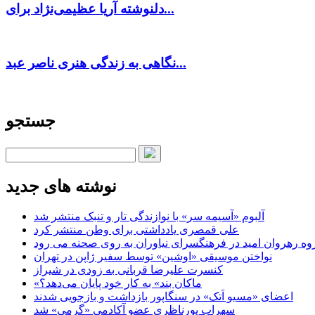
دلنوشته آریا عظیمی‌نژاد برای...
نگاهی به زندگی هنری ناصر عبد...
جستجو
نوشته های جدید
آلبوم «آسیمه سر» با نوازندگی تار و تنبک منتشر شد
علی قمصری یادداشتی برای وطن منتشر کرد
وه رهروان امید در فرهنگسرای نیاوران به روی صحنه می رود
نواختن موسیقی «اوشین» توسط سفیر ژاپن در تهران
کنسرت علیرضا قربانی به زودی در شیراز
«ماکان بند» به کار خود پایان می‌دهد؟
اعضای «مسیو اَتک» در سنگاپور بازداشت و بازجویی شدند
سهراب پورناظری عضو آکادمی «گرمی» شد