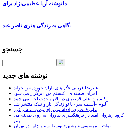
دلنوشته آریا عظیمی‌نژاد برای...
نگاهی به زندگی هنری ناصر عبد...
جستجو
نوشته های جدید
علیرضا قربانی «گل‌های باران خورده» را خواند
اجرای صحنه‌ای «کیستم من» برگزار می شود
کنسرت علی قمصری در تالار وحدت اجرا می شود
آلبوم «آسیمه سر» با نوازندگی تار و تنبک منتشر شد
علی قمصری یادداشتی برای وطن منتشر کرد
گروه رهروان امید در فرهنگسرای نیاوران به روی صحنه می
رود
نواختن موسیقی «اوشین» توسط سفیر ژاپن در تهران