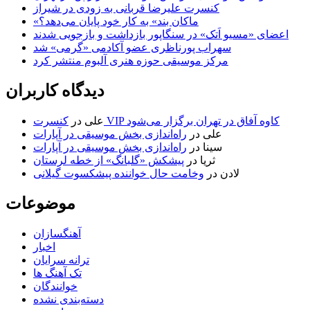
کنسرت علیرضا قربانی به زودی در شیراز
«ماکان بند» به کار خود پایان می‌دهد؟
اعضای «مسیو اَتک» در سنگاپور بازداشت و بازجویی شدند
سهراب پورناظری عضو آکادمی «گرمی» شد
مرکز موسیقی حوزه هنری آلبوم منتشر کرد
دیدگاه کاربران
کنسرت VIP کاوه آفاق در تهران برگزار می‌شود
علی
در
علی
در
راه‌اندازی بخش موسیقی در آپارات
سینا
در
راه‌اندازی بخش موسیقی در آپارات
ثریا
در
پیشکش «گلبانگ» از خطه لرستان
لادن
در
وخامت حال خواننده پیشکسوت گیلانی
موضوعات
آهنگسازان
اخبار
ترانه سرایان
تک آهنگ ها
خوانندگان
دسته‌بندی نشده