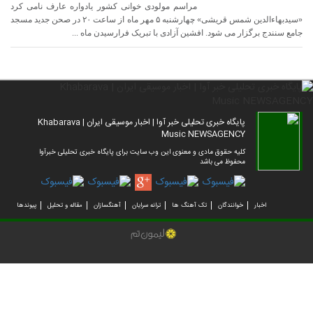
مراسم مولودی خوانی کشور یادواره عارف نامی کرد
«سیدبهاءالدین شمس قریشی» چهارشنبه ۵ مهر ماه از ساعت ۲۰ در صحن جدید مسجد
جامع سنندج برگزار می شود. افشین آزادی با تبریک فرارسیدن ماه ...
پایگاه خبری تحلیلی خبر آوا | اخبار موسیقی ایران | Khabarava
Music NEWSAGENCY
کلیه حقوق مادی و معنوی این وب سایت برای پایگاه خبری تحلیلی خبرآوا
محفوظ می باشد
اخبار
خوانندگان
تک آهنگ ها
ترانه سرایان
آهنگسازان
مقاله و تحلیل
پیوندها