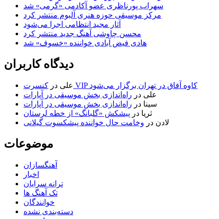
سهراب پورناظری عضو آکادمی «گرمی» شد
مرکز موسیقی حوزه هنری آلبوم منتشر کرد
آثار مجید انتظامی اجرا می‌شود
محسن چاوشی آهنگ جدید منتشر کرد
هادی فیض آبادی خواننده «خسوف» شد
دیدگاه کاربران
کنسرت VIP کاوه آفاق در تهران برگزار می‌شود
علی
در
علی
در
راه‌اندازی بخش موسیقی در آپارات
سینا
در
راه‌اندازی بخش موسیقی در آپارات
ثریا
در
پیشکش «گلبانگ» از خطه لرستان
لادن
در
وخامت حال خواننده پیشکسوت گیلانی
موضوعات
آهنگسازان
اخبار
ترانه سرایان
تک آهنگ ها
خوانندگان
دسته‌بندی نشده