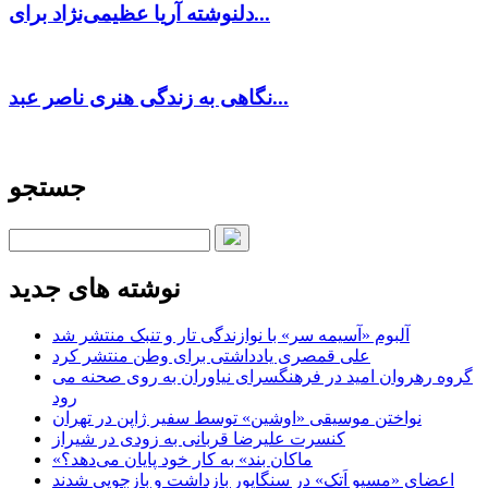
دلنوشته آریا عظیمی‌نژاد برای...
نگاهی به زندگی هنری ناصر عبد...
جستجو
نوشته های جدید
آلبوم «آسیمه سر» با نوازندگی تار و تنبک منتشر شد
علی قمصری یادداشتی برای وطن منتشر کرد
گروه رهروان امید در فرهنگسرای نیاوران به روی صحنه می
رود
نواختن موسیقی «اوشین» توسط سفیر ژاپن در تهران
کنسرت علیرضا قربانی به زودی در شیراز
«ماکان بند» به کار خود پایان می‌دهد؟
اعضای «مسیو اَتک» در سنگاپور بازداشت و بازجویی شدند