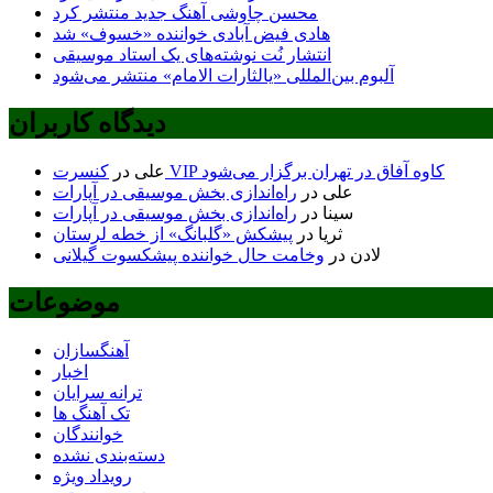
محسن چاوشی آهنگ جدید منتشر کرد
هادی فیض آبادی خواننده «خسوف» شد
انتشار نُت نوشته‌های یک استاد موسیقی
آلبوم بین‌المللی «یالثارات الامام» منتشر می‌شود
دیدگاه کاربران
کنسرت VIP کاوه آفاق در تهران برگزار می‌شود
علی
در
علی
در
راه‌اندازی بخش موسیقی در آپارات
سینا
در
راه‌اندازی بخش موسیقی در آپارات
ثریا
در
پیشکش «گلبانگ» از خطه لرستان
لادن
در
وخامت حال خواننده پیشکسوت گیلانی
موضوعات
آهنگسازان
اخبار
ترانه سرایان
تک آهنگ ها
خوانندگان
دسته‌بندی نشده
رویداد ویژه