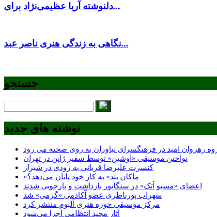
دلنوشته آریا عظیمی‌نژاد برای...
نگاهی به زندگی هنری ناصر عبد...
جستجو
نوشته های جدید
وه رهروان امید در فرهنگسرای نیاوران به روی صحنه می رود
نواختن موسیقی «اوشین» توسط سفیر ژاپن در تهران
کنسرت علیرضا قربانی به زودی در شیراز
«ماکان بند» به کار خود پایان می‌دهد؟
اعضای «مسیو اَتک» در سنگاپور بازداشت و بازجویی شدند
سهراب پورناظری عضو آکادمی «گرمی» شد
مرکز موسیقی حوزه هنری آلبوم منتشر کرد
آثار مجید انتظامی اجرا می‌شود