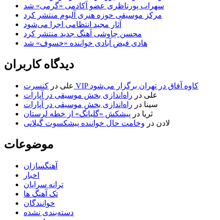
سهراب پورناظری عضو آکادمی «گرمی» شد
مرکز موسیقی حوزه هنری آلبوم منتشر کرد
آثار مجید انتظامی اجرا می‌شود
محسن چاوشی آهنگ جدید منتشر کرد
هادی فیض آبادی خواننده «خسوف» شد
دیدگاه کاربران
کنسرت VIP کاوه آفاق در تهران برگزار می‌شود
علی
در
علی
در
راه‌اندازی بخش موسیقی در آپارات
سینا
در
راه‌اندازی بخش موسیقی در آپارات
ثریا
در
پیشکش «گلبانگ» از خطه لرستان
لادن
در
وخامت حال خواننده پیشکسوت گیلانی
موضوعات
آهنگسازان
اخبار
ترانه سرایان
تک آهنگ ها
خوانندگان
دسته‌بندی نشده