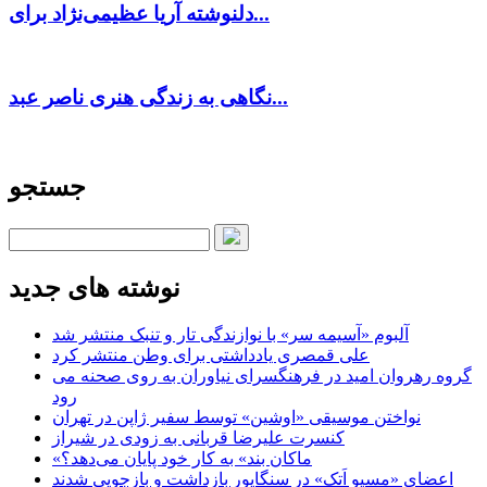
دلنوشته آریا عظیمی‌نژاد برای...
نگاهی به زندگی هنری ناصر عبد...
جستجو
نوشته های جدید
آلبوم «آسیمه سر» با نوازندگی تار و تنبک منتشر شد
علی قمصری یادداشتی برای وطن منتشر کرد
گروه رهروان امید در فرهنگسرای نیاوران به روی صحنه می
رود
نواختن موسیقی «اوشین» توسط سفیر ژاپن در تهران
کنسرت علیرضا قربانی به زودی در شیراز
«ماکان بند» به کار خود پایان می‌دهد؟
اعضای «مسیو اَتک» در سنگاپور بازداشت و بازجویی شدند