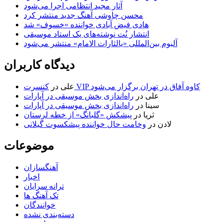
آثار مجید انتظامی اجرا می‌شود
محسن چاوشی آهنگ جدید منتشر کرد
هادی فیض آبادی خواننده «خسوف» شد
انتشار نُت نوشته‌های یک استاد موسیقی
آلبوم بین‌المللی «یالثارات الامام» منتشر می‌شود
دیدگاه کاربران
کنسرت VIP کاوه آفاق در تهران برگزار می‌شود
علی
در
علی
در
راه‌اندازی بخش موسیقی در آپارات
سینا
در
راه‌اندازی بخش موسیقی در آپارات
ثریا
در
پیشکش «گلبانگ» از خطه لرستان
لادن
در
وخامت حال خواننده پیشکسوت گیلانی
موضوعات
آهنگسازان
اخبار
ترانه سرایان
تک آهنگ ها
خوانندگان
دسته‌بندی نشده