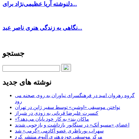
دلنوشته آریا عظیمی‌نژاد برای...
نگاهی به زندگی هنری ناصر عبد...
جستجو
نوشته های جدید
گروه رهروان امید در فرهنگسرای نیاوران به روی صحنه می
رود
نواختن موسیقی «اوشین» توسط سفیر ژاپن در تهران
کنسرت علیرضا قربانی به زودی در شیراز
«ماکان بند» به کار خود پایان می‌دهد؟
اعضای «مسیو اَتک» در سنگاپور بازداشت و بازجویی شدند
سهراب پورناظری عضو آکادمی «گرمی» شد
مرکز موسیقی حوزه هنری آلبوم منتشر کرد