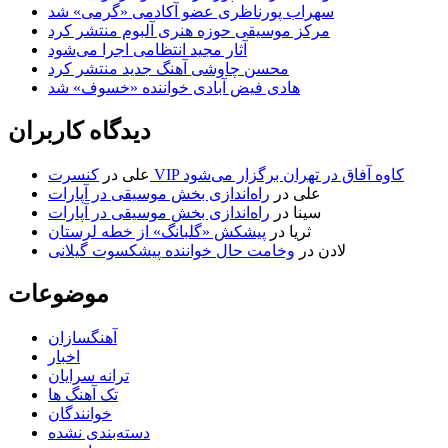
سهراب پورناظری عضو آکادمی «گرمی» شد
مرکز موسیقی حوزه هنری آلبوم منتشر کرد
آثار مجید انتظامی اجرا می‌شود
محسن چاوشی آهنگ جدید منتشر کرد
هادی فیض آبادی خواننده «خسوف» شد
دیدگاه کاربران
کنسرت VIP کاوه آفاق در تهران برگزار می‌شود
علی
در
علی
در
راه‌اندازی بخش موسیقی در آپارات
سینا
در
راه‌اندازی بخش موسیقی در آپارات
ثریا
در
پیشکش «گلبانگ» از خطه لرستان
لادن
در
وخامت حال خواننده پیشکسوت گیلانی
موضوعات
آهنگسازان
اخبار
ترانه سرایان
تک آهنگ ها
خوانندگان
دسته‌بندی نشده