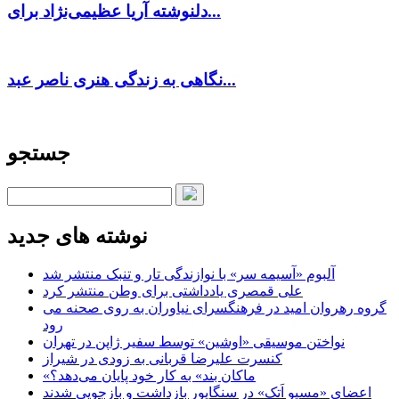
دلنوشته آریا عظیمی‌نژاد برای...
نگاهی به زندگی هنری ناصر عبد...
جستجو
نوشته های جدید
آلبوم «آسیمه سر» با نوازندگی تار و تنبک منتشر شد
علی قمصری یادداشتی برای وطن منتشر کرد
گروه رهروان امید در فرهنگسرای نیاوران به روی صحنه می
رود
نواختن موسیقی «اوشین» توسط سفیر ژاپن در تهران
کنسرت علیرضا قربانی به زودی در شیراز
«ماکان بند» به کار خود پایان می‌دهد؟
اعضای «مسیو اَتک» در سنگاپور بازداشت و بازجویی شدند