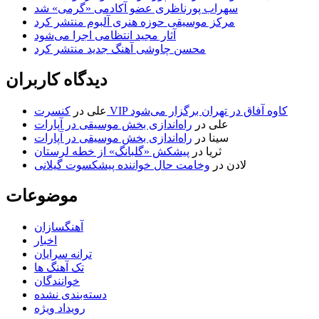
سهراب پورناظری عضو آکادمی «گرمی» شد
مرکز موسیقی حوزه هنری آلبوم منتشر کرد
آثار مجید انتظامی اجرا می‌شود
محسن چاوشی آهنگ جدید منتشر کرد
دیدگاه کاربران
کنسرت VIP کاوه آفاق در تهران برگزار می‌شود
علی
در
علی
در
راه‌اندازی بخش موسیقی در آپارات
سینا
در
راه‌اندازی بخش موسیقی در آپارات
ثریا
در
پیشکش «گلبانگ» از خطه لرستان
لادن
در
وخامت حال خواننده پیشکسوت گیلانی
موضوعات
آهنگسازان
اخبار
ترانه سرایان
تک آهنگ ها
خوانندگان
دسته‌بندی نشده
رویداد ویژه