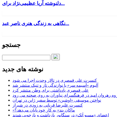
دلنوشته آریا عظیمی‌نژاد برای...
نگاهی به زندگی هنری ناصر عبد...
جستجو
نوشته های جدید
کنسرت علی قمصری در تالار وحدت اجرا می شود
آلبوم «آسیمه سر» با نوازندگی تار و تنبک منتشر شد
علی قمصری یادداشتی برای وطن منتشر کرد
وه رهروان امید در فرهنگسرای نیاوران به روی صحنه می رود
نواختن موسیقی «اوشین» توسط سفیر ژاپن در تهران
کنسرت علیرضا قربانی به زودی در شیراز
«ماکان بند» به کار خود پایان می‌دهد؟
اعضای «مسیو اَتک» در سنگاپور بازداشت و بازجویی شدند