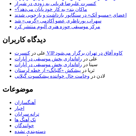
کنسرت علیرضا قربانی به زودی در شیراز
«ماکان بند» به کار خود پایان می‌دهد؟
اعضای «مسیو اَتک» در سنگاپور بازداشت و بازجویی شدند
سهراب پورناظری عضو آکادمی «گرمی» شد
مرکز موسیقی حوزه هنری آلبوم منتشر کرد
دیدگاه کاربران
کنسرت VIP کاوه آفاق در تهران برگزار می‌شود
علی
در
علی
در
راه‌اندازی بخش موسیقی در آپارات
سینا
در
راه‌اندازی بخش موسیقی در آپارات
ثریا
در
پیشکش «گلبانگ» از خطه لرستان
لادن
در
وخامت حال خواننده پیشکسوت گیلانی
موضوعات
آهنگسازان
اخبار
ترانه سرایان
تک آهنگ ها
خوانندگان
دسته‌بندی نشده