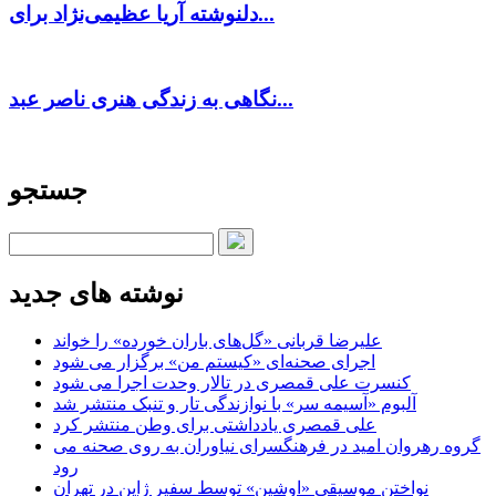
دلنوشته آریا عظیمی‌نژاد برای...
نگاهی به زندگی هنری ناصر عبد...
جستجو
نوشته های جدید
علیرضا قربانی «گل‌های باران خورده» را خواند
اجرای صحنه‌ای «کیستم من» برگزار می شود
کنسرت علی قمصری در تالار وحدت اجرا می شود
آلبوم «آسیمه سر» با نوازندگی تار و تنبک منتشر شد
علی قمصری یادداشتی برای وطن منتشر کرد
گروه رهروان امید در فرهنگسرای نیاوران به روی صحنه می
رود
نواختن موسیقی «اوشین» توسط سفیر ژاپن در تهران