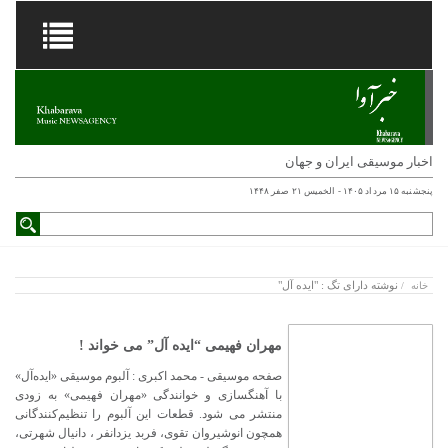
اخبار موسیقی ایران و جهان
پنجشنبه ۱۵ مرداد ۱۴۰۵ - الخميس ۲۱ صفر ۱۴۴۸
نوشته دارای تگ : "ایده آل"
خانه
/
مهران فهیمی “ایده آل” می خواند !
صفحه موسیقی - محمد اکبری : آلبوم موسیقی «ایده‌آل»
با آهنگسازی و خوانندگی «مهران فهیمی» به زودی
منتشر می شود. قطعات این آلبوم را تنظیم‌کنندگانی
همچون انوشیروان تقوی، فربد یزدانفر ، دانیال شهرتی،