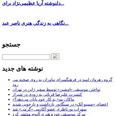
دلنوشته آریا عظیمی‌نژاد برای...
نگاهی به زندگی هنری ناصر عبد...
جستجو
نوشته های جدید
گروه رهروان امید در فرهنگسرای نیاوران به روی صحنه می
رود
نواختن موسیقی «اوشین» توسط سفیر ژاپن در تهران
کنسرت علیرضا قربانی به زودی در شیراز
«ماکان بند» به کار خود پایان می‌دهد؟
اعضای «مسیو اَتک» در سنگاپور بازداشت و بازجویی شدند
سهراب پورناظری عضو آکادمی «گرمی» شد
مرکز موسیقی حوزه هنری آلبوم منتشر کرد