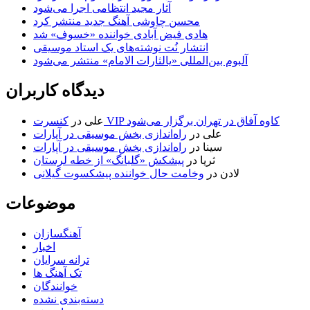
آثار مجید انتظامی اجرا می‌شود
محسن چاوشی آهنگ جدید منتشر کرد
هادی فیض آبادی خواننده «خسوف» شد
انتشار نُت نوشته‌های یک استاد موسیقی
آلبوم بین‌المللی «یالثارات الامام» منتشر می‌شود
دیدگاه کاربران
کنسرت VIP کاوه آفاق در تهران برگزار می‌شود
علی
در
علی
در
راه‌اندازی بخش موسیقی در آپارات
سینا
در
راه‌اندازی بخش موسیقی در آپارات
ثریا
در
پیشکش «گلبانگ» از خطه لرستان
لادن
در
وخامت حال خواننده پیشکسوت گیلانی
موضوعات
آهنگسازان
اخبار
ترانه سرایان
تک آهنگ ها
خوانندگان
دسته‌بندی نشده