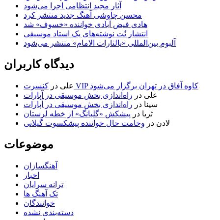
آثار مجید انتظامی اجرا می‌شود
محسن چاوشی آهنگ جدید منتشر کرد
هادی فیض آبادی خواننده «خسوف» شد
انتشار نُت نوشته‌های یک استاد موسیقی
آلبوم بین‌المللی «یالثارات الامام» منتشر می‌شود
دیدگاه کاربران
کنسرت VIP کاوه آفاق در تهران برگزار می‌شود
علی
در
علی
در
راه‌اندازی بخش موسیقی در آپارات
سینا
در
راه‌اندازی بخش موسیقی در آپارات
ثریا
در
پیشکش «گلبانگ» از خطه لرستان
لادن
در
وخامت حال خواننده پیشکسوت گیلانی
موضوعات
آهنگسازان
اخبار
ترانه سرایان
تک آهنگ ها
خوانندگان
دسته‌بندی نشده