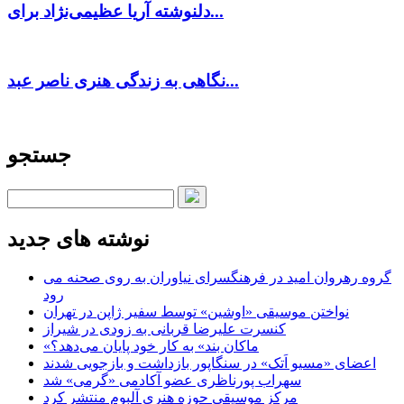
دلنوشته آریا عظیمی‌نژاد برای...
نگاهی به زندگی هنری ناصر عبد...
جستجو
نوشته های جدید
گروه رهروان امید در فرهنگسرای نیاوران به روی صحنه می
رود
نواختن موسیقی «اوشین» توسط سفیر ژاپن در تهران
کنسرت علیرضا قربانی به زودی در شیراز
«ماکان بند» به کار خود پایان می‌دهد؟
اعضای «مسیو اَتک» در سنگاپور بازداشت و بازجویی شدند
سهراب پورناظری عضو آکادمی «گرمی» شد
مرکز موسیقی حوزه هنری آلبوم منتشر کرد