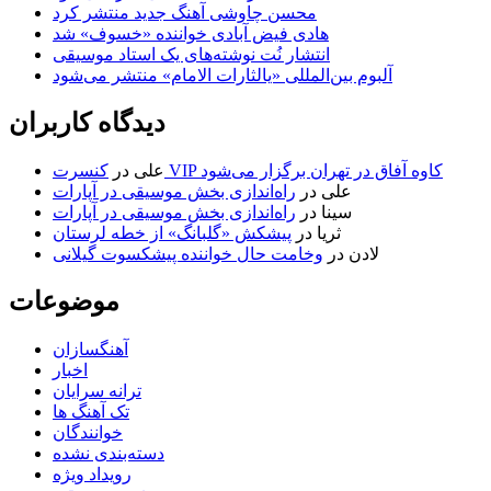
محسن چاوشی آهنگ جدید منتشر کرد
هادی فیض آبادی خواننده «خسوف» شد
انتشار نُت نوشته‌های یک استاد موسیقی
آلبوم بین‌المللی «یالثارات الامام» منتشر می‌شود
دیدگاه کاربران
کنسرت VIP کاوه آفاق در تهران برگزار می‌شود
علی
در
علی
در
راه‌اندازی بخش موسیقی در آپارات
سینا
در
راه‌اندازی بخش موسیقی در آپارات
ثریا
در
پیشکش «گلبانگ» از خطه لرستان
لادن
در
وخامت حال خواننده پیشکسوت گیلانی
موضوعات
آهنگسازان
اخبار
ترانه سرایان
تک آهنگ ها
خوانندگان
دسته‌بندی نشده
رویداد ویژه