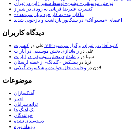
نواختن موسیقی «اوشین» توسط سفیر ژاپن در تهران
کنسرت علیرضا قربانی به زودی در شیراز
«ماکان بند» به کار خود پایان می‌دهد؟
اعضای «مسیو اَتک» در سنگاپور بازداشت و بازجویی شدند
دیدگاه کاربران
کنسرت VIP کاوه آفاق در تهران برگزار می‌شود
علی
در
علی
در
راه‌اندازی بخش موسیقی در آپارات
سینا
در
راه‌اندازی بخش موسیقی در آپارات
ثریا
در
پیشکش «گلبانگ» از خطه لرستان
لادن
در
وخامت حال خواننده پیشکسوت گیلانی
موضوعات
آهنگسازان
اخبار
ترانه سرایان
تک آهنگ ها
خوانندگان
دسته‌بندی نشده
رویداد ویژه