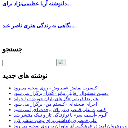
دلنوشته آریا عظیمی‌نژاد برای...
نگاهی به زندگی هنری ناصر عبد...
جستجو
نوشته های جدید
کنسرت‌ نمایش «سیاوش» روی صحنه می‌رود
دهمین فستیوال رقابتی پیانو «کلارا» برگزار می شود
علیرضا قربانی «گل‌های باران خورده» را خواند
اجرای صحنه‌ای «کیستم من» برگزار می شود
کنسرت علی قمصری در تالار وحدت اجرا می شود
آلبوم «آسیمه سر» با نوازندگی تار و تنبک منتشر شد
علی قمصری یادداشتی برای وطن منتشر کرد
وه رهروان امید در فرهنگسرای نیاوران به روی صحنه می رود